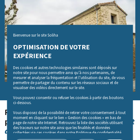
Bienvenue sur le site Soliha
OPTIMISATION DE VOTRE
EXPÉRIENCE
Des cookies et autres technologies similaires sont déposés sur
notre site pour nous permettre ainsi qu’à nos partenaires, de
mesurer et analyser la fréquentation et l’utilisation du site, de vous
permettre de partager du contenu sur les réseaux sociaux et de
Previous
Next
visualiser des vidéos directement sur le site.
Vous pouvez consentir ou refuser les cookies à partir des boutons
ci-dessous.
Réaliser des études sur des
Vous disposez de la possibilité de retirer votre consentement à tout
moment en cliquant sur le lien « Gestion des cookies » en bas de
besoins spécifiques et
populations aux
page de notre site Internet. Retrouvez la liste des sociétés utilisant
des traceurs sur notre site ainsi que les finalités et données
définir une offre adaptée
collectées via ces cookies dans notre Politique de confidentialité,
accessible depuis le lien « Politique de gestion des cookies» en bas