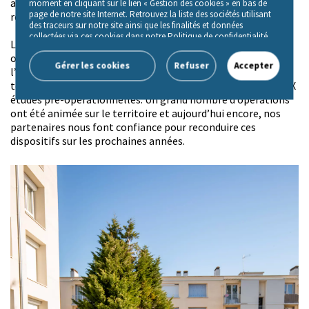
administrativement et financièrement) dans leur projet de
moment en cliquant sur le lien « Gestion des cookies » en bas de
page de notre site Internet. Retrouvez la liste des sociétés utilisant
réhabilitation de logement.
des traceurs sur notre site ainsi que les finalités et données
collectées via ces cookies dans notre Politique de confidentialité,
Les associations SOLIHA sont aujourd’hui le premier
accessible depuis le lien « Politique de gestion des cookies» en bas
opérateur en Opération Programmée d’Amélioration de
de page de notre site Internet.
Gérer les cookies
Refuser
Accepter
l’Habitat (OPAH) et en Programme d’Intérêt Général sur le
territoire national. SOLIHA Haute-Savoie a réalisé en 2022 XX
études pré-opérationnelles. Un grand nombre d’opérations
ont été animée sur le territoire et aujourd’hui encore, nos
partenaires nous font confiance pour reconduire ces
dispositifs sur les prochaines années.