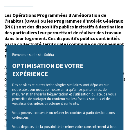
Les Opérations Programmées d’Amélioration de
l’Habitat (OPAH) ou les Programmes d’Intérêt Généraux
(PIG) sont des dispositifs publics incitatifs à destination
des particuliers leur permettant de réaliser des travaux
dans leur logement. Ces dispositifs publics sont initiés
par la collectivité territoriale (commune ou groupement
de communes) et permettent de mobiliser des
Bienvenue sur le site Soliha
subventions publiques au profit de l’habitat privé.
OPTIMISATION DE VOTRE
A la suite d’une étude pré opérationnelle qui relève les
EXPÉRIENCE
besoins et les spécificités d’un territoire (quartier, commune
ou un groupement de communes), les partenaires locaux tels
que l’Anah, le Département, la Région, et Action logement
Des cookies et autres technologies similaires sont déposés sur
notre site pour nous permettre ainsi qu’à nos partenaires, de
peuvent réserver des financements à la mise en place d’une
mesurer et analyser la fréquentation et l’utilisation du site, de vous
OPAH (5 ans) ou d’un PIG (3 ans).
permettre de partager du contenu sur les réseaux sociaux et de
visualiser des vidéos directement sur le site.
Ces dispositifs permettent de solliciter une équipe
Vous pouvez consentir ou refuser les cookies à partir des boutons
d’animation dédiée, en charge de la mobilisation des
ci-dessous.
propriétaires privés, sur le périmètre et les thématiques
définis, en vue de les accompagner (techniquement,
Vous disposez de la possibilité de retirer votre consentement à tout